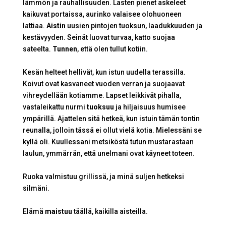
lämmön ja rauhallisuuden. Lasten pienet askeleet
kaikuvat portaissa, aurinko valaisee olohuoneen
lattiaa.
Aistin
uusien pintojen tuoksun, laadukkuuden ja
kestävyyden. Seinät luovat turvaa, katto suojaa
sateelta.
Tunnen
, että olen tullut kotiin.
Kesän helteet hellivät, kun istun uudella terassilla.
Koivut ovat kasvaneet vuoden verran ja suojaavat
vihreydellään kotiamme. Lapset leikkivät pihalla,
vastaleikattu nurmi
tuoksuu
ja hiljaisuus humisee
ympärillä. Ajattelen sitä hetkeä, kun istuin tämän tontin
reunalla, jolloin tässä ei ollut vielä kotia. Mielessäni se
kyllä oli. Kuullessani metsiköstä tutun mustarastaan
laulun, ymmärrän, että unelmani ovat käyneet toteen.
Ruoka valmistuu grillissä, ja minä suljen hetkeksi
silmäni.
Elämä
maistuu
täällä, kaikilla aisteilla.