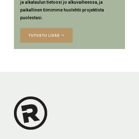
ja aikataulun tietoosi jo alkuvaiheessa, ja
paikallinen tiimimme huolehtii projektista
puolestasi.
TUTUSTU LISÄÄ