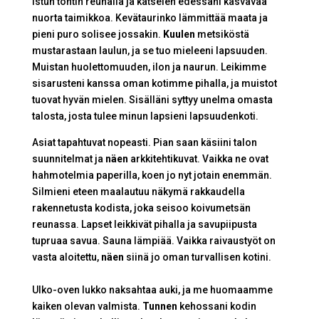
Istun tontin reunalla ja katselen edessäni kasvavaa
nuorta taimikkoa. Kevätaurinko lämmittää maata ja
pieni puro solisee jossakin.
Kuulen
metsiköstä
mustarastaan laulun, ja se tuo mieleeni lapsuuden.
Muistan huolettomuuden, ilon ja naurun. Leikimme
sisarusteni kanssa oman kotimme pihalla, ja muistot
tuovat hyvän mielen. Sisälläni syttyy unelma omasta
talosta, josta tulee minun lapsieni lapsuudenkoti.
Asiat tapahtuvat nopeasti. Pian saan käsiini talon
suunnitelmat ja
näen
arkkitehtikuvat. Vaikka ne ovat
hahmotelmia paperilla, koen jo nyt jotain enemmän.
Silmieni eteen maalautuu näkymä rakkaudella
rakennetusta kodista, joka seisoo koivumetsän
reunassa. Lapset leikkivät pihalla ja savupiipusta
tupruaa savua. Sauna lämpiää. Vaikka raivaustyöt on
vasta aloitettu,
näen
siinä jo oman turvallisen kotini.
Ulko-oven lukko naksahtaa auki, ja me huomaamme
kaiken olevan valmista.
Tunnen
kehossani kodin