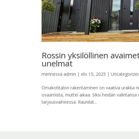
Rossin yksilöllinen avaime
unelmat
mennessä
admin
|
elo 15, 2025
|
Uncategorize
Omakotitalon rakentaminen on vaativa urakka niin f
osaamista, muttei aikaa. Siksi heidän valintansa
tarjousvaiheessa. Raunilat...