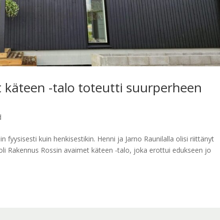
t käteen -talo toteutti suurperheen
d
yysisesti kuin henkisestikin. Henni ja Jarno Raunilalla olisi riittänyt
 oli Rakennus Rossin avaimet käteen -talo, joka erottui edukseen jo