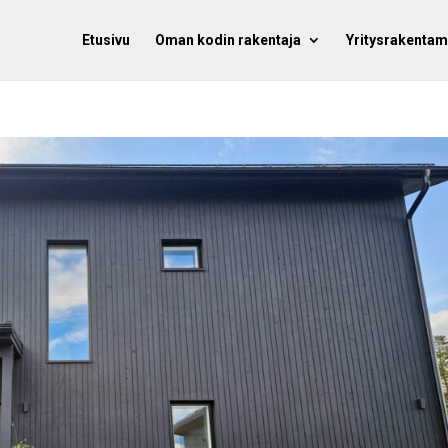
Etusivu
Oman kodin rakentaja
Yritysrakentam