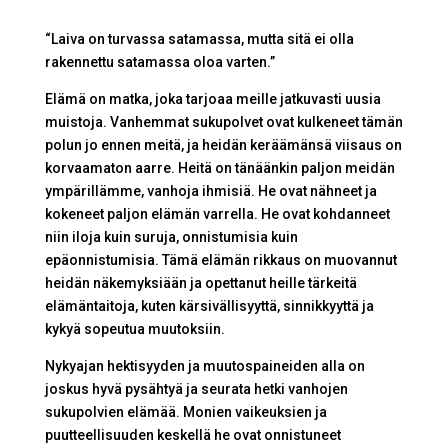
“Laiva on turvassa satamassa, mutta sitä ei olla
rakennettu satamassa oloa varten.”
Elämä on matka, joka tarjoaa meille jatkuvasti uusia
muistoja. Vanhemmat sukupolvet ovat kulkeneet tämän
polun jo ennen meitä, ja heidän keräämänsä viisaus on
korvaamaton aarre. Heitä on tänäänkin paljon meidän
ympärillämme, vanhoja ihmisiä. He ovat nähneet ja
kokeneet paljon elämän varrella. He ovat kohdanneet
niin iloja kuin suruja, onnistumisia kuin
epäonnistumisia. Tämä elämän rikkaus on muovannut
heidän näkemyksiään ja opettanut heille tärkeitä
elämäntaitoja, kuten kärsivällisyyttä, sinnikkyyttä ja
kykyä sopeutua muutoksiin.
Nykyajan hektisyyden ja muutospaineiden alla on
joskus hyvä pysähtyä ja seurata hetki vanhojen
sukupolvien elämää. Monien vaikeuksien ja
puutteellisuuden keskellä he ovat onnistuneet