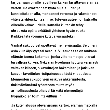
tarjoamaan omille lapsilleen kaiken tarvittavan elämää
varten. He ovat tehneet työtä hiljaisuuden ja
kunnioituksen alla, maksaneet veronsa ja rakentaneet
yhteistä yhteiskuntaamme. Tulevaisuuteen on katsottu
oikealla vakavuudella, samalla kuitenkin tehty
uhrauksia epäitsekkäästi yhteisen hyvän vuoksi.
Kaikkea tätä voimme kutsua viisaudeksi.
Vanhat sukupolvet opettavat meille viisautta. Se on eri
asia kuin älykkyys tai nerous. Viisaudessa on mukana
elämän tuoma kokemus, jonka viitoittamat polut ovat
turvallisia kulkea. Nykyajan työelämä hyötyisi varmasti
valtavan kiireen, pikavoittojen hakemisen ja jatkuvan
kasvun tavoittelun ristipaineessa tästä viisaudesta.
Menneiden sukupolvien esikuva ahkeruudesta,
tinkimättömästä työnteosta mutta myös
armollisuudesta olisivat tärkeitä elementtejä
työpaikkojen toimintakulttuuriin.
Ja kuten alussa oleva viisaus kertoo, elämän matkalla