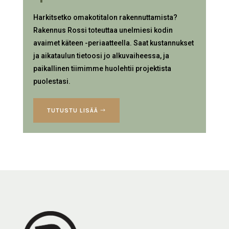
Harkitsetko omakotitalon rakennuttamista?
Rakennus Rossi toteuttaa unelmiesi kodin
avaimet käteen -periaatteella. Saat kustannukset
ja aikataulun tietoosi jo alkuvaiheessa, ja
paikallinen tiimimme huolehtii projektista
puolestasi.
TUTUSTU LISÄÄ